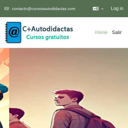
Log in
:
contacto@cursosautodidactas.com
Skip to main content
Home
Salir