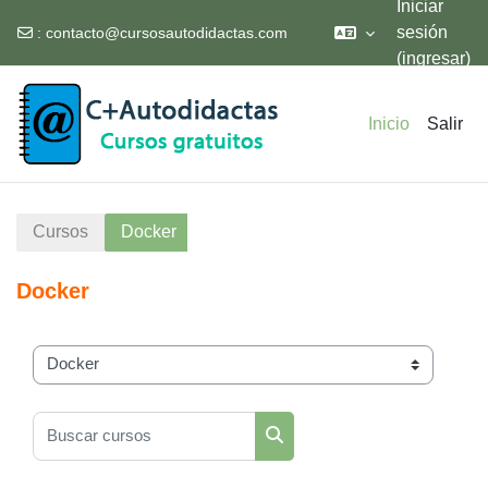
Iniciar
sesión
:
contacto@cursosautodidactas.com
(ingresar)
Saltar al contenido principal
Inicio
Salir
Cursos
Docker
Docker
Categorías
Buscar cursos
Buscar cursos