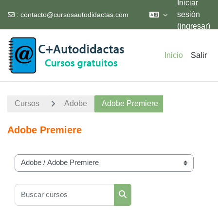
Iniciar
sesión
:
contacto@cursosautodidactas.com
(ingresar)
Saltar al contenido principal
Inicio
Salir
Cursos
Adobe
Adobe Premiere
Adobe Premiere
Categorías
Buscar cursos
Buscar cursos