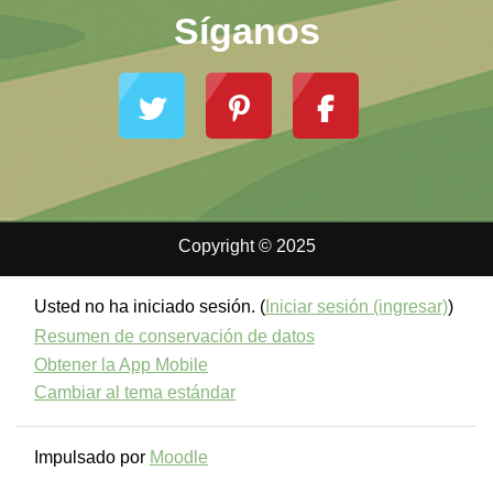
Síganos
Copyright © 2025
Usted no ha iniciado sesión. (
Iniciar sesión (ingresar)
)
Resumen de conservación de datos
Obtener la App Mobile
Cambiar al tema estándar
Impulsado por
Moodle