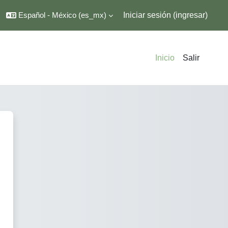
Español - México ‎(es_mx)‎
Iniciar sesión (ingresar)
Inicio
Salir
s Autodidactas