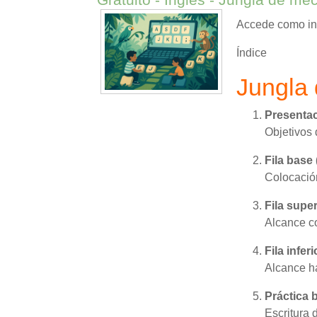
Accede como inv
Índice
Jungla
Presentac
Objetivos 
Fila bas
Colocación
Fila supe
Alcance cor
Fila infe
Alcance hac
Práctica b
Escritura 