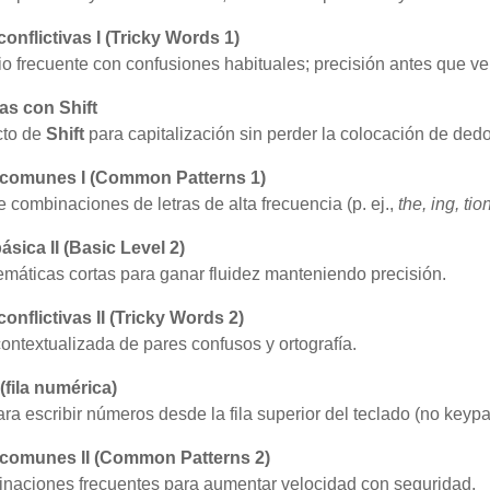
onflictivas I (Tricky Words 1)
o frecuente con confusiones habituales; precisión antes que ve
s con Shift
cto de
Shift
para capitalización sin perder la colocación de dedo
 comunes I (Common Patterns 1)
e combinaciones de letras de alta frecuencia (p. ej.,
the, ing, ti
ásica II (Basic Level 2)
emáticas cortas para ganar fluidez manteniendo precisión.
onflictivas II (Tricky Words 2)
ontextualizada de pares confusos y ortografía.
fila numérica)
ra escribir números desde la fila superior del teclado (no keypa
 comunes II (Common Patterns 2)
naciones frecuentes para aumentar velocidad con seguridad.