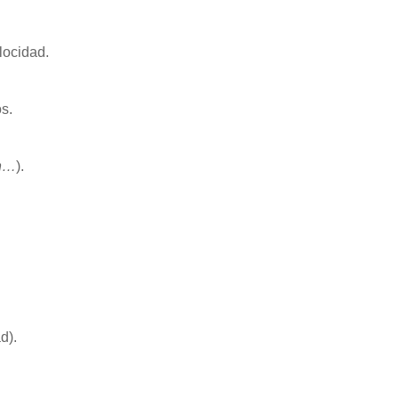
locidad.
s.
on…
).
d).