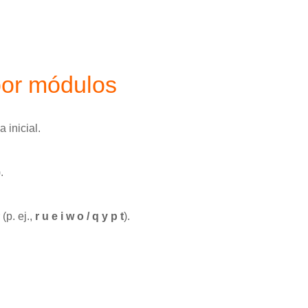
por módulos
 inicial.
).
(p. ej.,
r u e i w o / q y p t
).