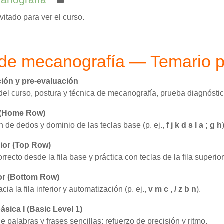
itado para ver el curso.
 de mecanografía — Temario 
ión y pre-evaluación
del curso, postura y técnica de mecanografía, prueba diagnóstica
e (Home Row)
 de dedos y dominio de las teclas base (p. ej.,
f j k d s l a ; g h
rior (Top Row)
recto desde la fila base y práctica con teclas de la fila superior 
rior (Bottom Row)
ia la fila inferior y automatización (p. ej.,
v m c , / z b n
).
ásica I (Basic Level 1)
de palabras y frases sencillas; refuerzo de precisión y ritmo.