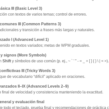
ásica III (Basic Level 3)
ión con textos de varios temas; control de errores.
comunes III (Common Patterns 3)
dicionales y transición a frases más largas y naturales.
nzado I (Advanced Level 1)
tenido en textos variados; metas de WPM graduales.
 y signos (More Symbols)
on
Shift
y símbolos de uso común (p. ej., ~ ` ’ ” - = _ + [ ] { } \ | < >).
onflictivas III (Tricky Words 3)
que de vocabulario “difícil” aplicado en oraciones.
vanzados II–IX (Advanced Levels 2–9)
 final de velocidad y consistencia manteniendo la exactitud.
neral y evaluación final
e todo el teclado, prueba final y recomendaciones de práctica c