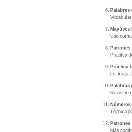
Palabras c
Vocabulari
Mayúscula
Uso corre
Patrones
Práctica d
Práctica b
Lecturas t
Palabras c
Revisión c
Números (
Técnica pa
Patrones
Más combi