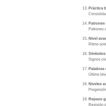
Práctica b
Consolidac
Patrones 
Patrones a
Nivel ava
Ritmo sos
Símbolos
Signos c
Palabras c
Último blo
Niveles a
Progresión
Repaso ge
Revisión d