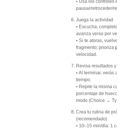
• Usa los controles en pan
pausar/retroceder/repetir 
Juega la actividad
• Escucha, completa los 
avanza verso por verso.
• Si te atoras, vuelve a es
fragmento; prioriza
precis
velocidad.
Revisa resultados y repite
• Al terminar, verás acierto
tiempo.
• Repite la misma canció
porcentaje de huecos o c
modo (Choice → Typing).
Crea tu rutina de práctica
(recomendado)
• 10–15 min/día: 1 canci