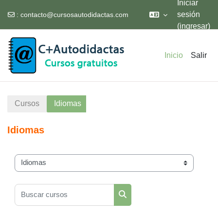
Iniciar
sesión
:
contacto@cursosautodidactas.com
(ingresar)
Saltar al contenido principal
Inicio
Salir
Cursos
Idiomas
Idiomas
Categorías
Buscar cursos
Buscar cursos