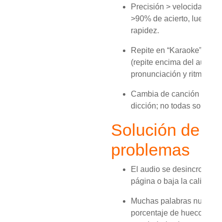
Precisión > velocidad: pr
>90% de acierto, luego b
rapidez.
Repite en “Karaoke”: haz
(repite encima del audio)
pronunciación y ritmo.
Cambia de canción si no 
dicción; no todas son igua
Solución de
problemas
El audio se desincroniza: 
página o baja la calidad d
Muchas palabras nuevas: 
porcentaje de huecos y a