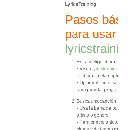
LyricsTraining
.
Pasos bási
para usar
lyricstraini
Entra y elige idioma de a
• Visita
lyricstraining.com
el idioma meta (inglés, es
• Opcional: inicia sesión 
para guardar progreso.
Busca una canción adec
• Usa la barra de búsqueda
artista o género.
• Para principiantes, elig
claras y de tempo medio/l