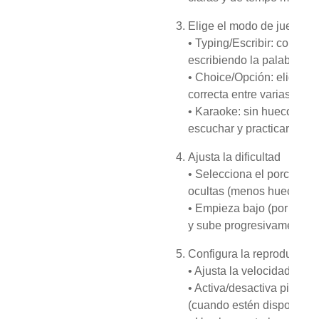
Elige el modo de juego
• Typing/Escribir: comple
escribiendo la palabra.
• Choice/Opción: eliges l
correcta entre varias (más 
• Karaoke: sin huecos; sir
escuchar y practicar pron
Ajusta la dificultad
• Selecciona el porcentaj
ocultas (menos huecos = m
• Empieza bajo (por ejem
y sube progresivamente.
Configura la reproducción
• Ajusta la velocidad si lo
• Activa/desactiva pistas
(cuando estén disponibles