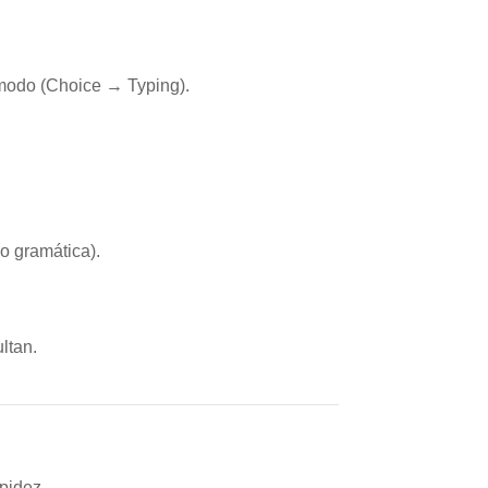
modo (Choice → Typing).
 o gramática).
ltan.
pidez.