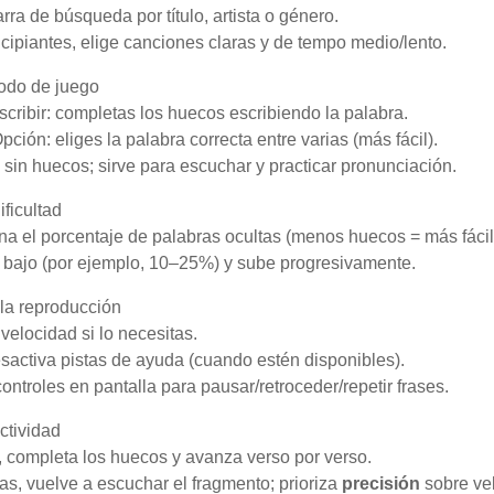
arra de búsqueda por título, artista o género.
ncipiantes, elige canciones claras y de tempo medio/lento.
modo de juego
scribir: completas los huecos escribiendo la palabra.
pción: eliges la palabra correcta entre varias (más fácil).
 sin huecos; sirve para escuchar y practicar pronunciación.
ificultad
na el porcentaje de palabras ocultas (menos huecos = más fácil
 bajo (por ejemplo, 10–25%) y sube progresivamente.
la reproducción
 velocidad si lo necesitas.
esactiva pistas de ayuda (cuando estén disponibles).
controles en pantalla para pausar/retroceder/repetir frases.
ctividad
 completa los huecos y avanza verso por verso.
oras, vuelve a escuchar el fragmento; prioriza
precisión
sobre ve