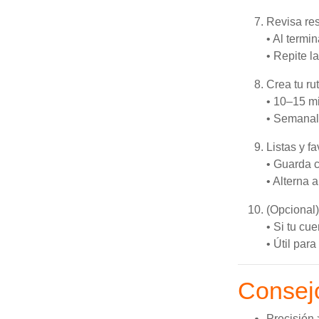
Revisa res
• Al termin
• Repite 
Crea tu ru
• 10–15 mi
• Semanalm
Listas y fa
• Guarda c
• Alterna 
(Opcional)
• Si tu cu
• Útil par
Consej
Precisión 