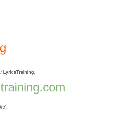
ng
ar
LyricsTraining
.
straining.com
ro).