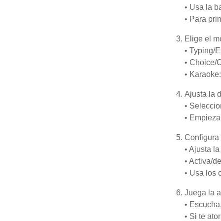
• Usa la b
• Para pri
Elige el 
• Typing/E
• Choice/O
• Karaoke:
Ajusta la d
• Seleccio
• Empieza
Configura 
• Ajusta la
• Activa/d
• Usa los 
Juega la a
• Escucha,
• Si te at