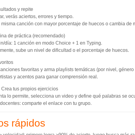
ultados y repite
ar, verás aciertos, errores y tiempo.
la misma canción con mayor porcentaje de huecos o cambia de 
tina de práctica (recomendado)
n/día: 1 canción en modo Choice + 1 en Typing.
ente, sube un nivel de dificultad o el porcentaje de huecos.
voritos
anciones favoritas y arma playlists temáticas (por nivel, género
artistas y acentos para ganar comprensión real.
 Crea tus propios ejercicios
enta lo permite, selecciona un video y define qué palabras se ocu
a docentes: comparte el enlace con tu grupo.
os rápidos
> velocidad: primero logra >90% de acierto, luego busca más ra