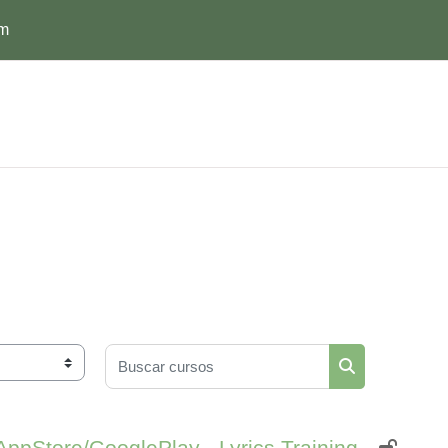
om
Buscar cursos
Buscar cursos
AppStore/GooglePlay - Lyrics Training